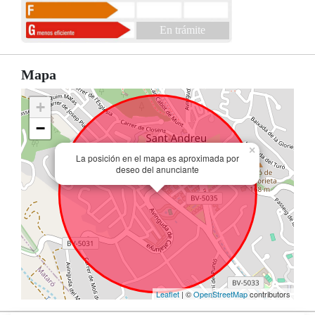
En trámite
Mapa
+
−
×
La posición en el mapa es aproximada por
deseo del anunciante
Leaflet
| ©
OpenStreetMap
contributors