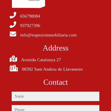
656798084
937927396
info@trapezioinmobiliaria.com
Address
Avenida Catalunya 27
08392 Sant Andreu de Llavaneres
Contact
name
phone